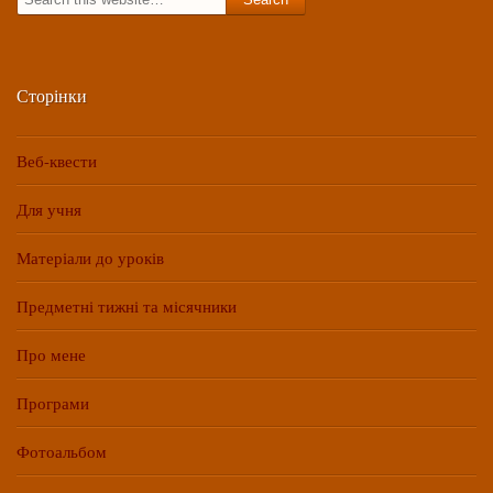
for:
Сторінки
Веб-квести
Для учня
Матеріали до уроків
Предметні тижні та місячники
Про мене
Програми
Фотоальбом