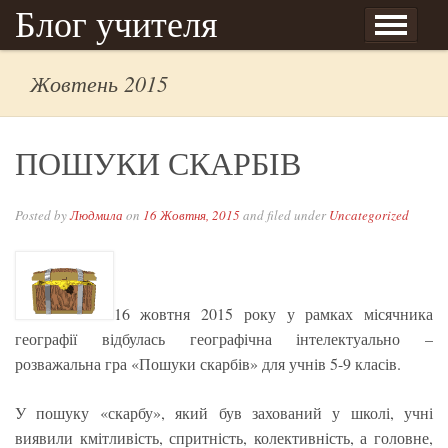
Skip to content
Блог учителя
АКЦІЯ “ДЕРЕВО ДЛЯ МАЙБУТНЬОГО”
АКЦІЯ “Допоможемо птахам взимку”
АКЦІЯ “МІЙ ШЕВЧЕНКО”
Вітаємо!!!
Вічна пам’ять Небесній Сотні!
ВЕСНА ПРИЙШЛА!!!
ВИПУСК 2015
ДЕНЬ ЗУСТРІЧІ ПТАХІВ
Друзі “Колоска”
ЕКОЛОГІЧНЕ СВЯТО “ЩЕДРІ ОСЕНІ ДАРИ”
Епідемія почалася
ЗМІНИ У РОЗКЛАДІ !!!
КАНІКУЛИ!
Карантин!
КВІТНЕВІ УСМІШКИ ЯСЕНІВЧАН
КОЛОСОК-ВЕСНЯНИЙ 2016
ЛІСОВІ РОБІНЗОНИ
МІЖНАРОДНИЙ ЖІНОЧИЙ ДЕНЬ
МІЖНАРОДНИЙ ЖІНОЧИЙ ДЕНЬ
МІСЯЧНИК БІОЛОГІЇ
ОСТАННІЙ ДЗВОНИК
ПІД ЗНАКОМ КУПІДОНА
ПОШУКИ СКАРБІВ
САМОВРЯДУВАННЯ
Самоосвіта, як засіб підвищення професійної майстерності молодого вчителя
Увага!!!
ЦЯ ДИВНА ПРИРОДА
ЩО РОСТЕ НА ХЛІБНОМУ ДЕРЕВІ?
географії та біології
Жовтень 2015
Іщук Людмили
ПОШУКИ СКАРБІВ
Posted by
Людмила
on
16 Жовтня, 2015
and filed under
Uncategorized
16 жовтня 2015 року у рамках місячника
географії відбулась географічна інтелектуально –
розважальна гра «Пошуки скарбів» для учнів 5-9 класів.
У пошуку «скарбу», який був захований у школі, учні
виявили кмітливість, спритність, колективність, а головне,